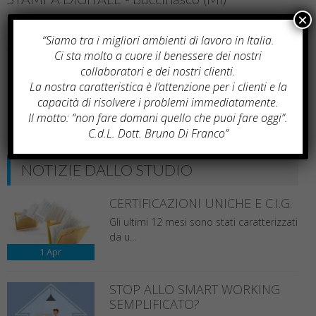
×
Consulenza sempre tempestiva e professionale...di grande
“Siamo tra i migliori ambienti di lavoro in Italia.
levatura.
Ci sta molto a cuore il benessere dei nostri
collaboratori e dei nostri clienti.
Servizio paghe e contributi ottimo.
La nostra caratteristica è l’attenzione per i clienti e la
capacità di risolvere i problemi immediatamente.
Segreteria e assistenza in genere impeccabili!
Il motto: “non fare domani quello che puoi fare oggi”.
C.d.L. Dott. Bruno Di Franco”
NOTIZIE DALLO STUDIO
CERTIFICAZIONI UNICHE E C.I.G.
Gli ultimi 12 mesi sono stati caratterizzati
da u...
1
Apr
STOP ALLO SMART WORKING
SEMPLIFICATO?